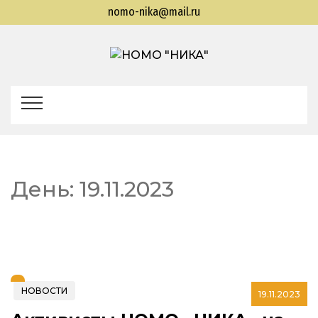
nomo-nika@mail.ru
НОМО
Находкинская общественная молодежная
организация "Находкинская интеллектуальная
"НИКА"
командная ассоциация"
День:
19.11.2023
НОВОСТИ
19.11.2023