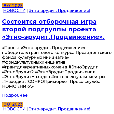
18.01.2023
НОВОСТИ
|
Этно-эрудит. Продвижение!
Состоится отборочная игра
второй подгруппы проекта
«Этно-эрудит.Продвижение».
«Проект «Этно-эрудит. Продвижение» –
победитель грантового конкурса Президентского
фонда культурных инициатив»
#фондкультурныхинициатив
#грантдлякреативныхкоманд #ЭтноЭрудит
#ЭтноЭрудит2 #ЭтноЭрудитПродвижение
#ЭтноЭрудитНаходка #интеллектуальныеигры
#Находка #СОНКОПриморье Пресс-служба
НОМО «НИКА»
Подробнее
18.01.2023
НОВОСТИ
|
Этно-эрудит. Продвижение!