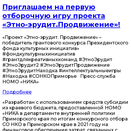
Приглашаем на первую
отборочную игру проекта
«Этно-эрудит.Продвижение»!
«Проект «Этно-эрудит. Продвижение» –
победитель грантового конкурса Президентского
фонда культурных инициатив»
#фондкультурныхинициатив
#грантдлякреативныхкоманд #ЭтноЭрудит
#ЭтноЭрудит2 #ЭтноЭрудитПродвижение
#ЭтноЭрудитНаходка #интеллектуальныеигры
#Находка #СОНКОПриморье Пресс-служба
НОМО «НИКА»
Подробнее
«Разработан с использованием средств субсидии
из краевого бюджета, предоставленной НОМО
«НИКА в департаменте внутренней политики
Приморского края по итогам конкурсного отбора
СО НКО в Приморском крае в 2021 году на
финансовое обеспечение затрат, связанных с