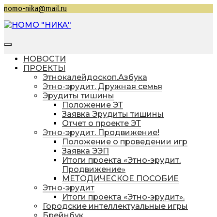
Перейти
nomo-nika@mail.ru
к
содержимому
НОМО "НИКА"
Находкинская общественная молодежная
организация "Находкинская интеллектуальная
НОВОСТИ
командная ассоциация"
ПРОЕКТЫ
Этнокалейдоскоп.Азбука
Этно-эрудит. Дружная семья
Эрудиты тишины
Положение ЭТ
Заявка Эрудиты тишины
Отчет о проекте ЭТ
Этно-эрудит. Продвижение!
Положение о проведении игр
Заявка ЭЭП
Итоги проекта «Этно-эрудит.
Продвижение»
МЕТОДИЧЕСКОЕ ПОСОБИЕ
Этно-эрудит
Итоги проекта «Этно-эрудит».
Городские интеллектуальные игры
Брейнбук