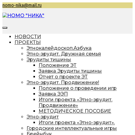
Перейти
nomo-nika@mail.ru
к
содержимому
НОМО "НИКА"
Находкинская общественная молодежная
организация "Находкинская интеллектуальная
НОВОСТИ
командная ассоциация"
ПРОЕКТЫ
Этнокалейдоскоп.Азбука
Этно-эрудит. Дружная семья
Эрудиты тишины
Положение ЭТ
Заявка Эрудиты тишины
Отчет о проекте ЭТ
Этно-эрудит. Продвижение!
Положение о проведении игр
Заявка ЭЭП
Итоги проекта «Этно-эрудит.
Продвижение»
МЕТОДИЧЕСКОЕ ПОСОБИЕ
Этно-эрудит
Итоги проекта «Этно-эрудит».
Городские интеллектуальные игры
Брейнбук