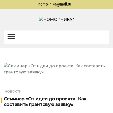
nomo-nika@mail.ru
НОМО
Находкинская общественная молодежная
организация "Находкинская интеллектуальная
"НИКА"
командная ассоциация"
НОВОСТИ
Cеминар «От идеи до проекта. Как
составить грантовую заявку»