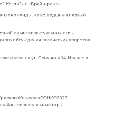
е? Когда?» и «Брейн-ринг».
ейные команды, не вошедшие в первый
стной из интеллектуальных игр –
ндного обсуждения логических вопросов
еке-музее на ул. Сенявина 14. Начало в
КраевогоКонкурсаСОНКО2023
я #интеллектуальные игры