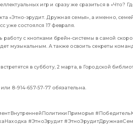
ейнбук
МЕТОДИЧЕСКОЕ
ллектуальных игр и сразу же сразиться в «Что? Гд
ПОСОБИЕ
кта «Этно-эрудит. Дружная семья», а именно, сем
щероссийские игры
Международный
асинхронный турнир
сс уже состоялся 17 февраля.
«Золотая осень»
ь работу с кнопками брейн-системы в самой скоро
Мультитурнир
будет музыкальным. А также освоить секреты кома
«Сказочный сундучок»
Синхронный турнир по
третятся в субботу, 2 марта, в Городской библиот
игре «Что? Где? Когда?»
«Южный ветер»
 или 8-914-657-57-77 обязательна.
Турнир «Молодежный
Кубок Мира»
ментВнутреннейПолитикиПриморья #Победитель
аНаходка #ЭтноЭрудит #ЭтноЭрудитДружнаяСемь