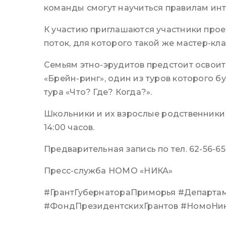
Бр
команды смогут научиться правилам инте
К участию приглашаются участники прое
Об
поток, для которого такой же мастер-кла
Семьям этно-эрудитов предстоит освоит
«Брейн-ринг», один из туров которого 
тура «Что? Где? Когда?».
Школьники и их взрослые родственники вс
14:00 часов.
Предварительная запись по тел. 62-56-65
Пресс-служба НОМО «НИКА»
#ГрантГубернатораПриморья #Департа
#ФондПрезидентскихГрантов #НомоНик