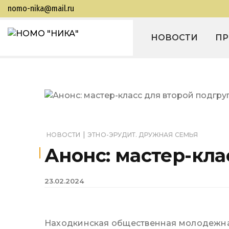
nomo-nika@mail.ru
НОВОСТИ
ПР
НОМО
Находкинская
Эт
общественная молодежная
"НИКА"
организация
Эт
"Находкинская
се
интеллектуальная
командная ассоциация"
Эр
|
НОВОСТИ
ЭТНО-ЭРУДИТ. ДРУЖНАЯ СЕМЬЯ
Этн
Анонс: мастер-кла
Пр
Эт
23.02.2024
Го
ин
Находкинская общественная молодежная