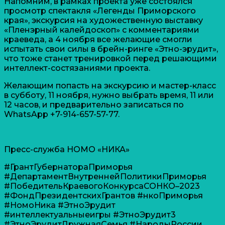
Напомним, в рамках проекта уже состоялся
просмотр спектакля «Легенды Приморского
края», экскурсия на художественную выставку
«Пленэрный калейдоскоп» с комментариями
краеведа, а 4 ноября все желающие смогли
испытать свои силы в брейн-ринге «Этно-эрудит»,
что тоже станет тренировкой перед решающими
интеллект-состязаниями проекта.
Желающим попасть на экскурсию и мастер-класс
в субботу, 11 ноября, нужно выбрать время, 11 или
12 часов, и предварительно записаться по
WhatsApp +7-914-657-57-77.
Пресс-служба НОМО «НИКА»
#ГрантГубернатораПриморья
#ДепартаментВнутреннейПолитикиПриморья
#ПобедительКраевогоКонкурсаСОНКО–2023
#ФондПрезидентскихГрантов #нкоПриморья
#НомоНика #ЭтноЭрудит
#интеллектуальныеигры #ЭтноЭрудит3
#ЭтноЭрудитДружнаяСемья #НародыРоссии