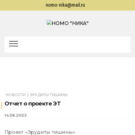
nomo-nika@mail.ru
НОМО
Находкинская общественная молодежная
организация "Находкинская интеллектуальная
"НИКА"
командная ассоциация"
|
НОВОСТИ
ЭРУДИТЫ ТИШИНЫ
Отчет о проекте ЭТ
14.06.2023
Проект «Эрудиты тишины»