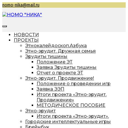
Перейти
nomo-nika@mail.ru
к
содержимому
НОМО "НИКА"
Находкинская общественная молодежная
организация "Находкинская интеллектуальная
НОВОСТИ
командная ассоциация"
ПРОЕКТЫ
Этнокалейдоскоп.Азбука
Этно-эрудит. Дружная семья
Эрудиты тишины
Положение ЭТ
Заявка Эрудиты тишины
Отчет о проекте ЭТ
Этно-эрудит. Продвижение!
Положение о проведении игр
Заявка ЭЭП
Итоги проекта «Этно-эрудит.
Продвижение»
МЕТОДИЧЕСКОЕ ПОСОБИЕ
Этно-эрудит
Итоги проекта «Этно-эрудит».
Городские интеллектуальные игры
Брейнбук