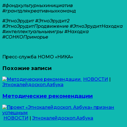
#фондкультурныхинициатив
#грантдлякреативныхкоманд
#ЭтноЭрудит #ЭтноЭрудит2
#ЭтноЭрудитПродвижение #ЭтноЭрудитНаходка
#интеллектуальныеигры #Находка
#СОНКОПриморье
Пресс-служба НОМО «НИКА»
Похожие записи
НОВОСТИ
|
Этнокалейдоскоп.Азбука
Методические рекомендации
НОВОСТИ
|
Этнокалейдоскоп.Азбука