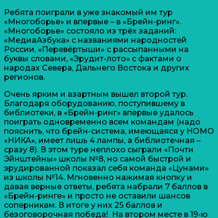
Ребята поиграли в уже знакомый им тур
«Многоборье» и впервые – в «Брейн-ринг».
«Многоборье» состояло из трёх заданий:
«МедиаАзбука» с названиями народностей
России, «Перевёртыши» с рассыпанными на
буквы словами, «Эрудит-лото» с фактами о
народах Севера, Дальнего Востока и других
регионов.
Очень ярким и азартным вышел второй тур.
Благодаря оборудованию, поступившему в
библиотеки, в «Брейн-ринг» впервые удалось
поиграть одновременно всем командам (надо
пояснить, что брейн-система, имеющаяся у НОМО
«НИКА», имеет лишь 4 лампы, а библиотечная –
сразу 8). В этом туре неплохо сыграли «Почти
Эйнштейны» школы №8, но самой быстрой и
эрудированной показал себя команда «Цунами»
из школы №14. Мгновенно нажимая кнопку и
давая верные ответы, ребята набрали 7 баллов в
«Брейн-ринге» и просто не оставили шансов
соперникам. В итоге у них 25 баллов и
безоговорочная победа! На втором месте в 19-ю