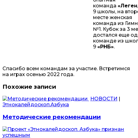
команда
«Леген
9 школы, на вто
месте женская
команда из Гим
№1. Кубок за 3 м
достался еще о
команде из шко
9
«РНБ»
.
Спасибо всем командам за участие. Встретимся
на играх осенью 2022 года.
Похожие записи
НОВОСТИ
|
Этнокалейдоскоп.Азбука
Методические рекомендации