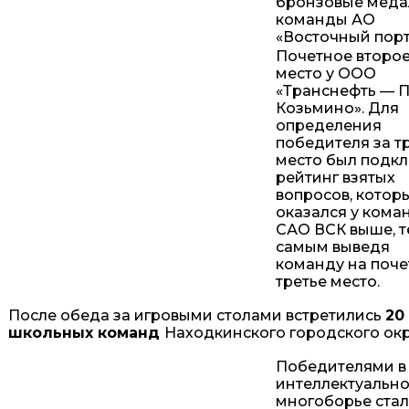
бронзовые меда
команды АО
«Восточный порт
Почетное второ
место у ООО
«Транснефть — 
Козьмино». Для
определения
победителя за т
место был подк
рейтинг взятых
вопросов, котор
оказался у кома
САО ВСК выше, 
самым выведя
команду на поч
третье место.
После обеда за игровыми столами встретились
20
школьных команд
Находкинского городского окр
Победителями в
интеллектуальн
многоборье ста