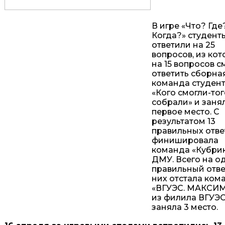
В игре «Что? Где
Когда?» студент
ответили на 25
вопросов, из ко
на 15 вопросов с
ответить сборна
команда студен
«Кого смогли-тог
собрали» и заня
первое место. С
результатом 13
правильных отве
финишировала
команда «Кубрик
ДМУ. Всего на о
правильный отве
них отстала ком
«ВГУЭС. МАКСИ
из филила ВГУЭС
заняла 3 место.