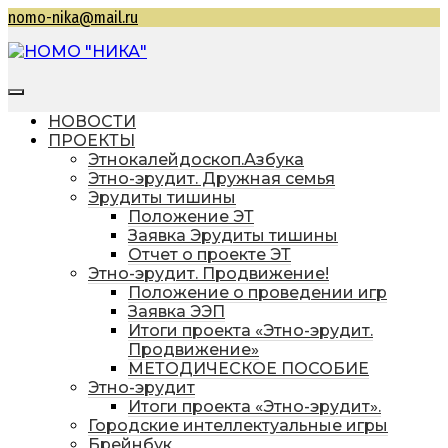
Перейти
nomo-nika@mail.ru
к
содержимому
НОМО "НИКА"
Находкинская общественная молодежная
организация "Находкинская интеллектуальная
НОВОСТИ
командная ассоциация"
ПРОЕКТЫ
Этнокалейдоскоп.Азбука
Этно-эрудит. Дружная семья
Эрудиты тишины
Положение ЭТ
Заявка Эрудиты тишины
Отчет о проекте ЭТ
Этно-эрудит. Продвижение!
Положение о проведении игр
Заявка ЭЭП
Итоги проекта «Этно-эрудит.
Продвижение»
МЕТОДИЧЕСКОЕ ПОСОБИЕ
Этно-эрудит
Итоги проекта «Этно-эрудит».
Городские интеллектуальные игры
Брейнбук