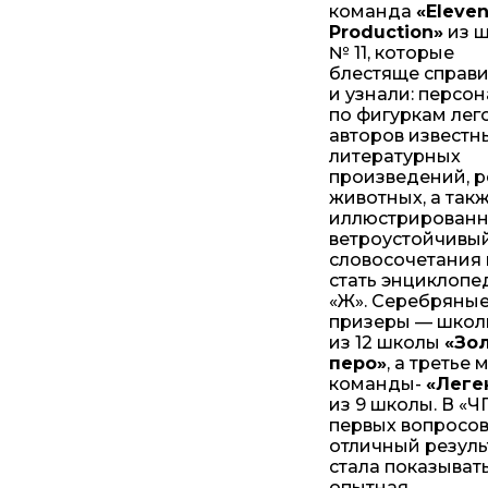
команда
«Eleve
Production»
из 
№ 11, которые
блестяще справ
и узнали: персо
по фигуркам лего
авторов известн
литературных
произведений, р
животных, а так
иллюстрирован
ветроустойчивы
словосочетания 
стать энциклопе
«Ж». Серебряны
призеры — школ
из 12 школы
«Зо
перо»
, а третье 
команды-
«Леге
из 9 школы. В «ЧГ
первых вопросо
отличный резуль
стала показыват
опытная