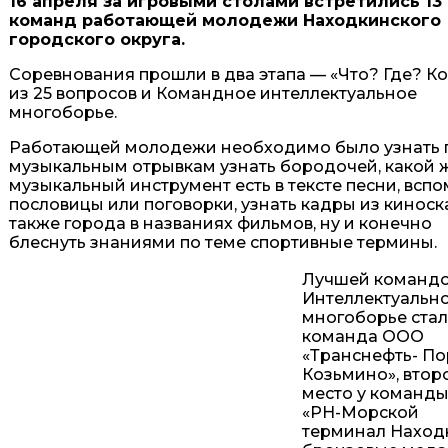
16 апреля за игровыми столами встретились 13
команд работающей молодежи Находкинского
городского округа.
Соревнования прошли в два этапа — «Что? Где? Ко
из 25 вопросов и Командное интеллектуальное
многоборье.
Работающей молодежи необходимо было узнать 
музыкальным отрывкам узнать бородочей, какой 
музыкальный инструмент есть в тексте песни, всп
пословицы или поговорки, узнать кадры из киноска
также города в названиях фильмов, ну и конечно
блеснуть знаниями по теме спортивные термины.
Лучшей командо
Интеллектуальн
многоборье ста
команда ООО
«Транснефть- По
Козьмино», втор
место у команд
«РН-Морской
терминал Находк