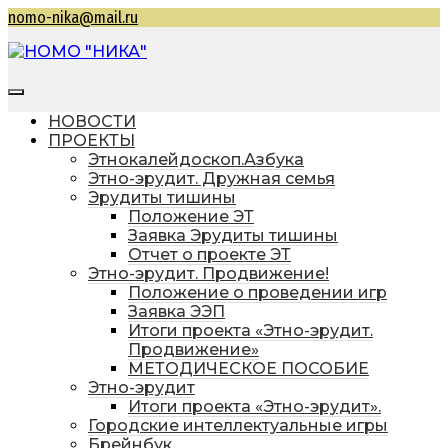
Перейти
nomo-nika@mail.ru
к
содержимому
НОМО "НИКА"
Находкинская общественная молодежная
организация "Находкинская интеллектуальная
НОВОСТИ
командная ассоциация"
ПРОЕКТЫ
Этнокалейдоскоп.Азбука
Этно-эрудит. Дружная семья
Эрудиты тишины
Положение ЭТ
Заявка Эрудиты тишины
Отчет о проекте ЭТ
Этно-эрудит. Продвижение!
Положение о проведении игр
Заявка ЭЭП
Итоги проекта «Этно-эрудит.
Продвижение»
МЕТОДИЧЕСКОЕ ПОСОБИЕ
Этно-эрудит
Итоги проекта «Этно-эрудит».
Городские интеллектуальные игры
Брейнбук