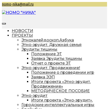
Перейти
nomo-nika@mail.ru
к
содержимому
НОМО "НИКА"
Находкинская общественная молодежная
организация "Находкинская интеллектуальная
НОВОСТИ
командная ассоциация"
ПРОЕКТЫ
Этнокалейдоскоп.Азбука
Этно-эрудит. Дружная семья
Эрудиты тишины
Положение ЭТ
Заявка Эрудиты тишины
Отчет о проекте ЭТ
Этно-эрудит. Продвижение!
Положение о проведении игр
Заявка ЭЭП
Итоги проекта «Этно-эрудит.
Продвижение»
МЕТОДИЧЕСКОЕ ПОСОБИЕ
Этно-эрудит
Итоги проекта «Этно-эрудит».
Городские интеллектуальные игры