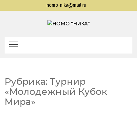
nomo-nika@mail.ru
НОМО
Находкинская общественная молодежная
организация "Находкинская интеллектуальная
"НИКА"
командная ассоциация"
Рубрика:
Турнир
«Молодежный Кубок
Мира»