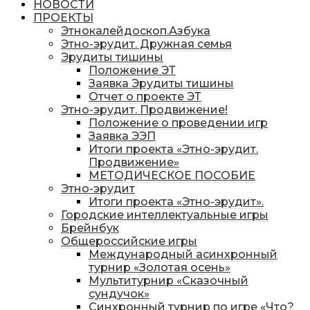
организация "Находкинская интеллектуальная
НОВОСТИ
командная ассоциация"
ПРОЕКТЫ
Этнокалейдоскоп.Азбука
Этно-эрудит. Дружная семья
Эрудиты тишины
Положение ЭТ
Заявка Эрудиты тишины
Отчет о проекте ЭТ
Этно-эрудит. Продвижение!
Положение о проведении игр
Заявка ЭЭП
Итоги проекта «Этно-эрудит.
Продвижение»
МЕТОДИЧЕСКОЕ ПОСОБИЕ
Этно-эрудит
Итоги проекта «Этно-эрудит».
Городские интеллектуальные игры
Брейнбук
Общероссийские игры
Международный асинхронный
турнир «Золотая осень»
Мультитурнир «Сказочный
сундучок»
Синхронный турнир по игре «Что?