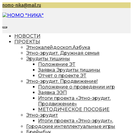
Перейти
nomo-nika@mail.ru
к
содержимому
НОМО "НИКА"
Находкинская общественная молодежная
организация "Находкинская интеллектуальная
НОВОСТИ
командная ассоциация"
ПРОЕКТЫ
Этнокалейдоскоп.Азбука
Этно-эрудит. Дружная семья
Эрудиты тишины
Положение ЭТ
Заявка Эрудиты тишины
Отчет о проекте ЭТ
Этно-эрудит. Продвижение!
Положение о проведении игр
Заявка ЭЭП
Итоги проекта «Этно-эрудит.
Продвижение»
МЕТОДИЧЕСКОЕ ПОСОБИЕ
Этно-эрудит
Итоги проекта «Этно-эрудит».
Городские интеллектуальные игры
Брейнбук