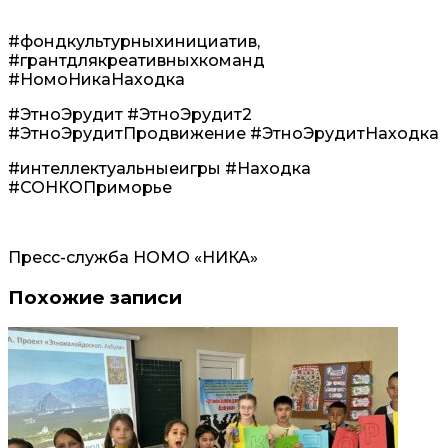
#фондкультурныхинициатив,
#грантдлякреативныхкоманд
#НомоНикаНаходка
#ЭтноЭрудит #ЭтноЭрудит2
#ЭтноЭрудитПродвижение #ЭтноЭрудитНаходка
#интеллектуальныеигры #Находка
#СОНКОПриморье
Пресс-служба НОМО «НИКА»
Похожие записи