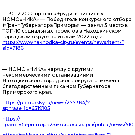
— 30.12.2022 проект «Эрудиты тишины»
НОМО«НИКА» — Победитель конкурсного отбора
#ГрантГубернатораПриморья — занял 3 место в
ТОП-10 социальных проектов в Находкинском
городском округе по итогам 2022 года.
https://www.nakhodka-city.ru/events/news/item/?
sid=9186
— НОМО «НИКА» наряду с другими
некоммерческими организациями
Находкинского городского округа отмечена
благодарственным письмом Губернатора
Приморского края.
https://primorsky.ru/news/277384/?
sphrase_id=6319105
https://
грантгубернатора25.мояроссия.рф/public/news/510