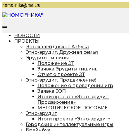
Перейти
nomo-nika@mail.ru
к
содержимому
НОМО "НИКА"
Находкинская общественная молодежная
организация "Находкинская интеллектуальная
НОВОСТИ
командная ассоциация"
ПРОЕКТЫ
Этнокалейдоскоп.Азбука
Этно-эрудит. Дружная семья
Эрудиты тишины
Положение ЭТ
Заявка Эрудиты тишины
Отчет о проекте ЭТ
Этно-эрудит. Продвижение!
Положение о проведении игр
Заявка ЭЭП
Итоги проекта «Этно-эрудит.
Продвижение»
МЕТОДИЧЕСКОЕ ПОСОБИЕ
Этно-эрудит
Итоги проекта «Этно-эрудит».
Городские интеллектуальные игры
Брейнбук