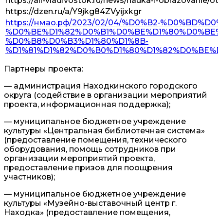
https://all-vladivostok.ru/news/nauka-i-obrazovanie/o
https://dzen.ru/a/Y9jkg84ZVyijxkgr
https://нмао.рф/2023/02/04/%D0%B2-%D0%B
%D0%BE%D1%82%D0%B1%D0%BE%D1%80%D0%BE
%D0%B8%D0%B3%D1%80%D1%8B-
%D1%81%D1%82%D0%B0%D1%80%D1%82%D0%BE
Партнеры проекта:
— администрация Находкинского городского
округа (содействие в организации мероприятий
проекта, информационная поддержка);
— муниципальное бюджетное учреждение
культуры «Центральная библиотечная система»
(предоставление помещения, технического
оборудования, помощь сотрудников при
организации мероприятий проекта,
предоставление призов для поощрения
участников);
— муниципальное бюджетное учреждение
культуры «Музейно-выставочный центр г.
Находка» (предоставление помещения,