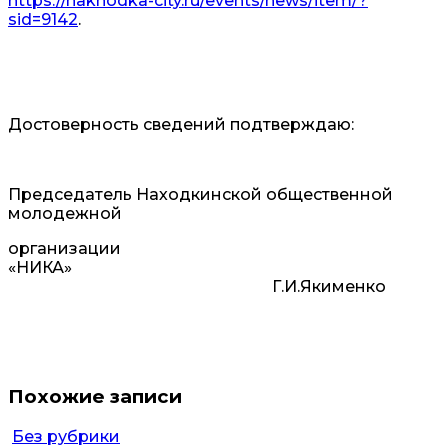
https://nakhodka-city.ru/events/news/item/?
sid=9142
.
Достоверность сведений подтверждаю:
Председатель Находкинской общественной
молодежной
организации
«НИКА»
Г.И.Якименко
Похожие записи
Без рубрики