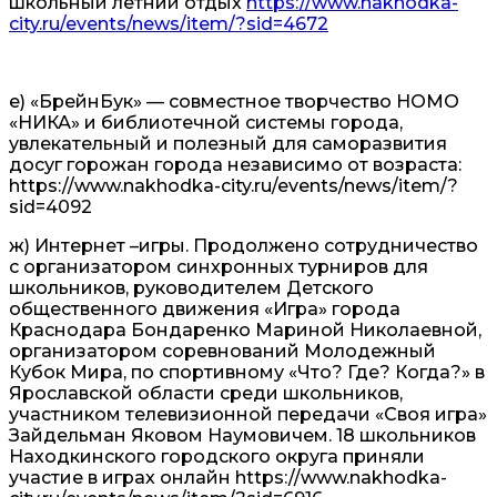
школьный летний отдых
https://www.nakhodka-
city.ru/events/news/item/?sid=4672
е) «БрейнБук» — совместное творчество НОМО
«НИКА» и библиотечной системы города,
увлекательный и полезный для саморазвития
досуг горожан города независимо от возраста:
https://www.nakhodka-city.ru/events/news/item/?
sid=4092
ж) Интернет –игры. Продолжено сотрудничество
с организатором синхронных турниров для
школьников, руководителем Детского
общественного движения «Игра» города
Краснодара Бондаренко Мариной Николаевной,
организатором соревнований Молодежный
Кубок Мира, по спортивному «Что? Где? Когда?» в
Ярославской области среди школьников,
участником телевизионной передачи «Своя игра»
Зайдельман Яковом Наумовичем. 18 школьников
Находкинского городского округа приняли
участие в играх онлайн https://www.nakhodka-