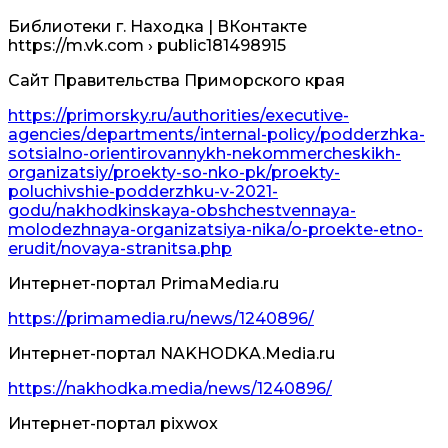
Библиотеки г. Находка | ВКонтакте
https://m.vk.com › public181498915
Сайт Правительства Приморского края
https://primorsky.ru/authorities/executive-
agencies/departments/internal-policy/podderzhka-
sotsialno-orientirovannykh-nekommercheskikh-
organizatsiy/proekty-so-nko-pk/proekty-
poluchivshie-podderzhku-v-2021-
godu/nakhodkinskaya-obshchestvennaya-
molodezhnaya-organizatsiya-nika/o-proekte-etno-
erudit/novaya-stranitsa.php
Интернет-портал РrimaМedia.ru
https://primamedia.ru/news/1240896/
Интернет-портал NAKHODKA.Мedia.ru
https://nakhodka.media/news/1240896/
Интернет-портал pixwox