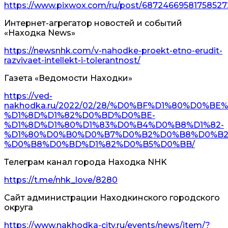
https://www.pixwox.com/ru/post/68724669581758527
Интернет-агрегатор новостей и событий
«Находка News»
https://newsnhk.com/v-nahodke-proekt-etno-erudit-
razvivaet-intellekt-i-tolerantnost/
Газета «Ведомости Находки»
https://ved-
nakhodka.ru/2022/02/28/%D0%BF%D1%80%D0%B
%D1%8D%D1%82%D0%BD%D0%BE-
%D1%8D%D1%80%D1%83%D0%B4%D0%B8%D1%82-
%D1%80%D0%B0%D0%B7%D0%B2%D0%B8%D0%B2
%D0%B8%D0%BD%D1%82%D0%B5%D0%BB/
Телеграм канал города Находка NHK
https://t.me/nhk_love/8280
Сайт администрации Находкинского городского
округа
https://www.nakhodka-city.ru/events/news/item/?