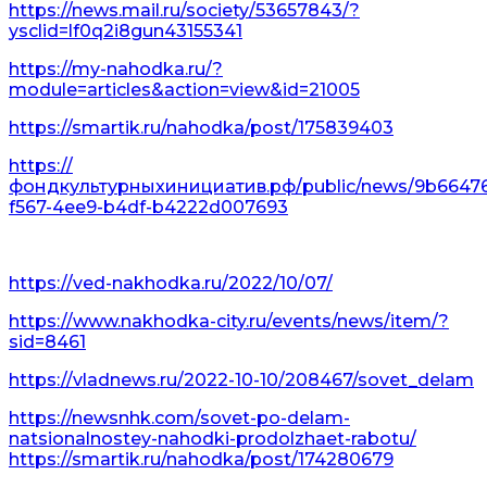
https://news.mail.ru/society/53657843/?
ysclid=lf0q2i8gun43155341
https://my-nahodka.ru/?
module=articles&action=view&id=21005
https://smartik.ru/nahodka/post/175839403
https://
фондкультурныхинициатив.рф/public/news/9b6647
f567-4ee9-b4df-b4222d007693
https://ved-nakhodka.ru/2022/10/07/
https://www.nakhodka-city.ru/events/news/item/?
sid=8461
https://vladnews.ru/2022-10-10/208467/sovet_delam
https://newsnhk.com/sovet-po-delam-
natsionalnostey-nahodki-prodolzhaet-rabotu/
https://smartik.ru/nahodka/post/174280679