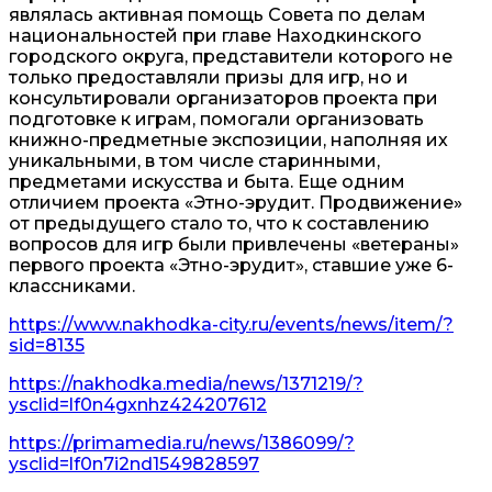
являлась активная помощь Совета по делам
национальностей при главе Находкинского
городского округа, представители которого не
только предоставляли призы для игр, но и
консультировали организаторов проекта при
подготовке к играм, помогали организовать
книжно-предметные экспозиции, наполняя их
уникальными, в том числе старинными,
предметами искусства и быта. Еще одним
отличием проекта «Этно-эрудит. Продвижение»
от предыдущего стало то, что к составлению
вопросов для игр были привлечены «ветераны»
первого проекта «Этно-эрудит», ставшие уже 6-
классниками.
https://www.nakhodka-city.ru/events/news/item/?
sid=8135
https://nakhodka.media/news/1371219/?
ysclid=lf0n4gxnhz424207612
https://primamedia.ru/news/1386099/?
ysclid=lf0n7i2nd1549828597