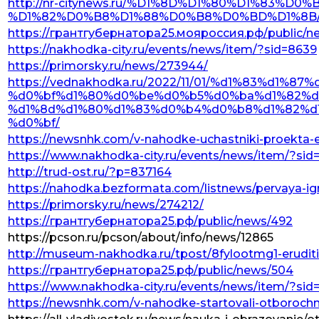
http://nr-citynews.ru/%D1%8D%D1%80%D1%83%D
%D1%82%D0%B8%D1%88%D0%B8%D0%BD%D1%8B
https://грантгубернатора25.мояроссия.рф/public/n
https://nakhodka-city.ru/events/news/item/?sid=8639
https://primorsky.ru/news/273944/
https://vednakhodka.ru/2022/11/01/%d1%83%d
%d0%bf%d1%80%d0%be%d0%b5%d0%ba%d1%82%d
%d1%8d%d1%80%d1%83%d0%b4%d0%b8%d1%82%d
%d0%bf/
https://newsnhk.com/v-nahodke-uchastniki-proekta-er
https://www.nakhodka-city.ru/events/news/item/?si
http://trud-ost.ru/?p=837164
https://nahodka.bezformata.com/listnews/pervaya-igra
https://primorsky.ru/news/274212/
https://грантгубернатора25.рф/public/news/492
https://pcson.ru/pcson/about/info/news/12865
http://museum-nakhodka.ru/tpost/8fylootmg1-eruditi-t
https://грантгубернатора25.рф/public/news/504
https://www.nakhodka-city.ru/events/news/item/?sid
https://newsnhk.com/v-nahodke-startovali-otborochny