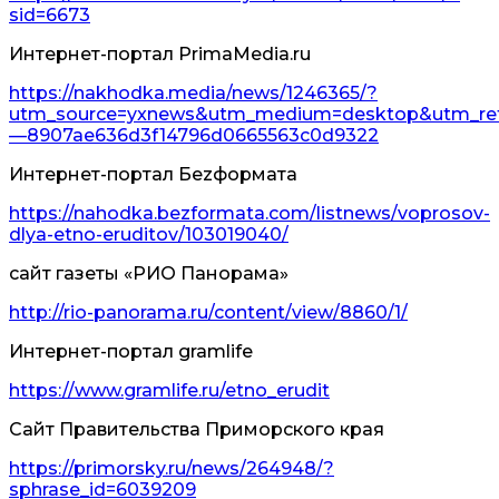
sid=6673
Интернет-портал РrimaМedia.ru
https://nakhodka.media/news/1246365/?
utm_source=yxnews&utm_medium=desktop&utm_refer
—8907ae636d3f14796d0665563c0d9322
Интернет-портал Беzформата
https://nahodka.bezformata.com/listnews/voprosov-
dlya-etno-eruditov/103019040/
сайт газеты «РИО Панорама»
http://rio-panorama.ru/content/view/8860/1/
Интернет-портал gramlife
https://www.gramlife.ru/etno_erudit
Сайт Правительства Приморского края
https://primorsky.ru/news/264948/?
sphrase_id=6039209