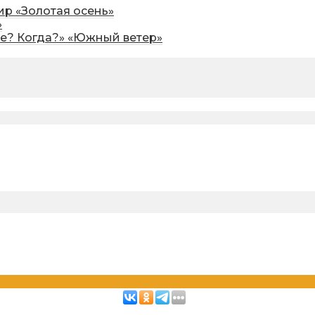
р «Золотая осень»
»
де? Когда?» «Южный ветер»