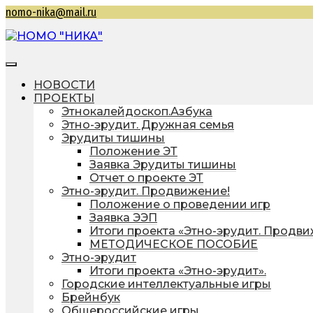
Перейти
nomo-nika@mail.ru
к
содержимому
НОМО "НИКА"
Находкинская общественная молодежная организ
НОВОСТИ
ПРОЕКТЫ
Этнокалейдоскоп.Азбука
Этно-эрудит. Дружная семья
Эрудиты тишины
Положение ЭТ
Заявка Эрудиты тишины
Отчет о проекте ЭТ
Этно-эрудит. Продвижение!
Положение о проведении игр
Заявка ЭЭП
Итоги проекта «Этно-эрудит. Продв
МЕТОДИЧЕСКОЕ ПОСОБИЕ
Этно-эрудит
Итоги проекта «Этно-эрудит».
Городские интеллектуальные игры
Брейнбук
Общероссийские игры