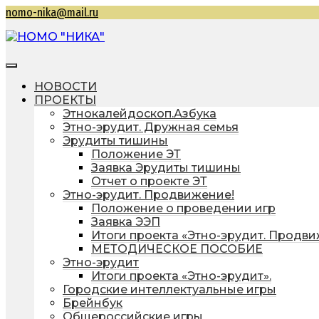
Перейти
nomo-nika@mail.ru
к
содержимому
НОМО "НИКА"
Находкинская общественная молодежная организ
НОВОСТИ
ПРОЕКТЫ
Этнокалейдоскоп.Азбука
Этно-эрудит. Дружная семья
Эрудиты тишины
Положение ЭТ
Заявка Эрудиты тишины
Отчет о проекте ЭТ
Этно-эрудит. Продвижение!
Положение о проведении игр
Заявка ЭЭП
Итоги проекта «Этно-эрудит. Продв
МЕТОДИЧЕСКОЕ ПОСОБИЕ
Этно-эрудит
Итоги проекта «Этно-эрудит».
Городские интеллектуальные игры
Брейнбук
Общероссийские игры