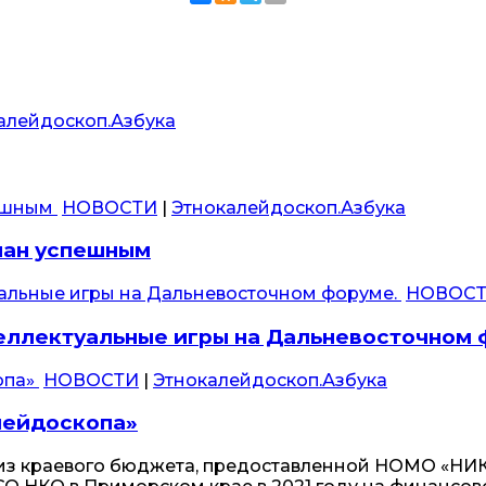
алейдоскоп.Азбука
НОВОСТИ
|
Этнокалейдоскоп.Азбука
нан успешным
НОВОС
ллектуальные игры на Дальневосточном 
НОВОСТИ
|
Этнокалейдоскоп.Азбука
лейдоскопа»
 из краевого бюджета, предоставленной НОМО «НИК