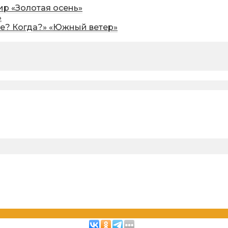
р «Золотая осень»
»
де? Когда?» «Южный ветер»